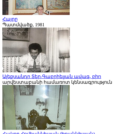
Հայրը
Պատմվածք, 1981
Ալեքսանդր Տեր-Գաբրիելյան ավագ, բիո
արվեստաբանի համառոտ կենսագրություն
Հակոբ Հովհաննիսյան (Իոաննիսյան)