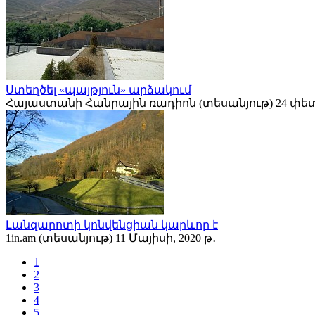
Ստեղծել «պայթյուն» արձակում
Հայաստանի Հանրային ռադիոն (տեսանյութ) 24 փետր
Լանզարոտի կոնվենցիան կարևոր է
1in.am (տեսանյութ) 11 Մայիսի, 2020 թ․
1
2
3
4
5