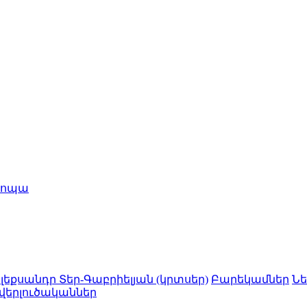
րոպա
լեքսանդր Տեր-Գաբրիելյան (կրտսեր)
Բարեկամներ
Նե
 վերլուծականներ