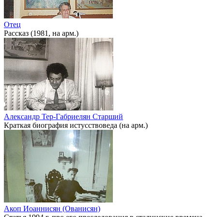
Отец
Рассказ (1981, на арм.)
Александр Тер-Габриелян Старший
Краткая биография истусствоведа (на арм.)
Акоп Иоаннисян (Ованисян)