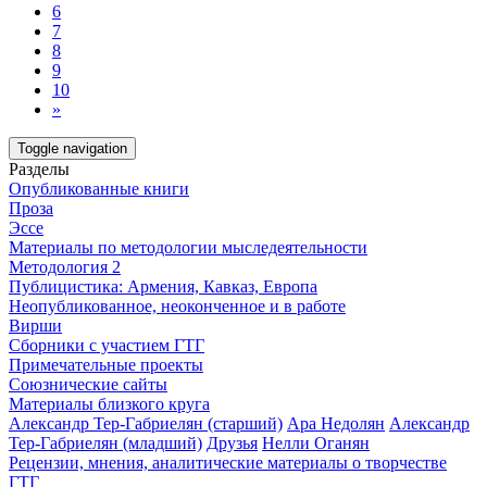
6
7
8
9
10
»
Toggle navigation
Разделы
Опубликованные книги
Проза
Эссе
Материалы по методологии мыследеятельности
Методология 2
Публицистика: Армения, Кавказ, Европа
Неопубликованное, неоконченное и в работе
Вирши
Сборники с участием ГТГ
Примечательные проекты
Союзнические сайты
Материалы близкого круга
Александр Тер-Габриелян (старший)
Ара Недолян
Александр
Тер-Габриелян (младший)
Друзья
Нелли Оганян
Рецензии, мнения, аналитические материалы о творчестве
ГТГ