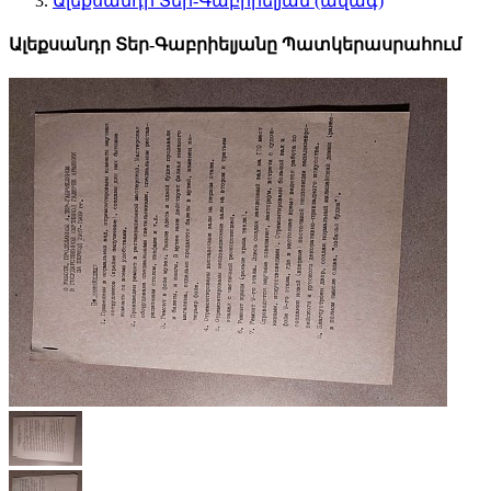
Ալեքսանդր Տեր-Գաբրիելյան (ավագ)
Ալեքսանդր Տեր-Գաբրիելյանը Պատկերասրահում