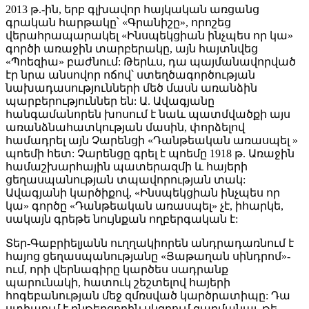
2013 թ.-ին, երբ գլխավոր հայկական առցանց
գրական հարթակը՝ «Գրանիշը», որոշեց
վերահրապարակել «Ինսպեկցիան ինչպես որ կա»
գործի առաջին տարբերակը, այն հայտնվեց
«Պոեզիա» բաժնում: Թերևս, դա պայմանավորված
էր նրա անսովոր ոճով՝ ստեղծագործության
նախադասությունների մեծ մասն առանձին
պարբերություններ են: Ա. Ավագյանը
հանգամանորեն խոսում է նաև պատմվածքի այս
առանձնահատկության մասին, փորձելով
համադրել այն Չարենցի «Դանթեական առասպել »
պոեմի հետ: Չարենցը գրել է պոեմը 1918 թ. Առաջին
համաշխարհային պատերազմի և հայերի
ցեղասպանության տպավորության տակ:
Ավագյանի կարծիքով, «Ինսպեկցիան ինչպես որ
կա» գործը «Դանթեական առասպել» չէ, իհարկե,
սակայն գրեթե նույնքան ողբերգական է:
Տեր-Գաբրիելյանն ուղղակիորեն անդրադառնում է
հայոց ցեղասպանությանը «Յաթաղան սինդրոմ»-
ում, որի վերնագիրը կարծես սադրանք
պարունակի, հատուկ շեշտելով հայերի
հոգեբանության մեջ զմռսված կարծրատիպը: Դա
ստիպում է ընթերցողին սկզբում զարմանալ, թե