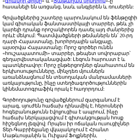
«
գրավոր ֆիլմը
» և «
Յաթաղան սինդրոմ
»-ը
հասանելի են առցանց, նաև անգլերեն և ռուսերեն:
Գրվածքներից շատերը պարունակում են ֆենթըզիի
կամ գիտական ֆանտաստիկայի տարրեր, թեև չի
կարելի դրանք որոշակիորեն դասել այդ ժանրերից
որևէ մեկում: Պատմվածքների թեմաներն են՝ 20-րդ
դարի Հայաստանը, խորհրդային անցյալը,
այսօրվա Հայաստանը: Որոշ գործեր ունեն
«հուշապատումի» տարրեր, թեպետ սովորաբար՝
գեղարվեստականացված: Լեզուն հարուստ է և
պատկերավոր: Որոշ ընթերցողներ գնահատում են
երկխոսությունները, մինչդեռ մյուսներն
առանձնացնում են տեսողական մանրամասների
առկայությունը, ինչը ստեղծագործություններին
կինեմատոգրաֆիկ որակ է հաղորդում:
Գործողությունը գրվածքներում զարգանում է
արագ, սյուժեն հաճախ դինամիկ է, հերոսների
հոգեբանությունն էվոլյուցիա է ապրում, ինչը
հաճախ ներկայացվում է գիտակցության հոսք
հիշեցնող լեզվով: Որպես իր ոճական ուսուցիչներ
Տեր-Գաբրիելյանը վկայակոչում է Հրանտ
Մաթևոսյանին և Ուիլյամ Ֆոլքներին,