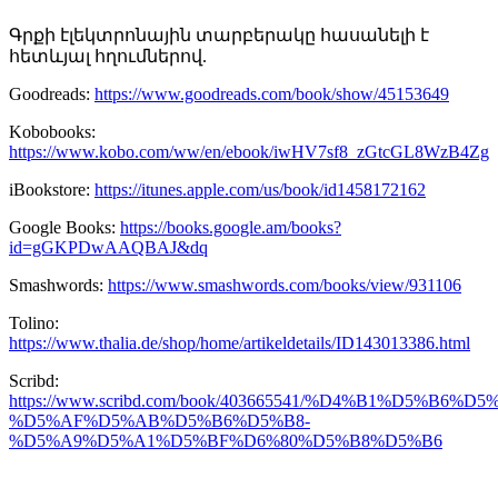
Գրքի էլեկտրոնային տարբերակը հասանելի է
հետևյալ հղումներով.
Goodreads:
https://www.goodreads.com/book/show/45153649
Kobobooks:
https://www.kobo.com/ww/en/ebook/iwHV7sf8_zGtcGL8WzB4Zg
iBookstore:
https://itunes.apple.com/us/book/id1458172162
Google Books:
https://books.google.am/books?
id=gGKPDwAAQBAJ&dq
Smashwords:
https://www.smashwords.com/books/view/931106
Tolino:
https://www.thalia.de/shop/home/artikeldetails/ID143013386.html
Scribd:
https://www.scribd.com/book/403665541/%D4%B1%D5
%D5%AF%D5%AB%D5%B6%D5%B8-
%D5%A9%D5%A1%D5%BF%D6%80%D5%B8%D5%B6