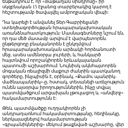
ենթադրում է, որ «Յաթաղան սինդրոմը» իր
սկզբնական 15 էջանոց տարբերակից կարող է
հեշտությամբ ծավալվել ամբողջական վեպի:
Դա կարելի է անվանել Տեր-Գաբրիելյանի
ստեղծագործության հրապարակախոսական
առանձնահատկություն: Մասնագետները նշում են,
որ դա մեծ մասամբ արվում է վարպետորեն.
ընթերցողը բնականորեն է ընկղմվում
հրապարակախոսական արձակի հորձանուտի
մեջ, ասես ամենօրյա լուրերի, և հանկարծ
հայտնվում որոշակիորեն երևակայական
պատումի աշխարհում: Նույնիսկ ակնհայտորեն
մոգական ռեալիզմի մաքուր ժանրին պատկանող
գործերը, ինչպիսին է, օրինակ, «Քամու պանրիկ-
մածնապանրիկ»-ը, հստակ, տեսանելի առնչություն
ունեն այսօրվա իրողություններին, ինչը տվյալ
պատմվածքում արցախյան չթուլացող և «անվերջ»
հակամարտությունն է:
Թեև պատմվածքը ուղղակիորեն չի
անդրադառնում հակամարտությանը, հեղինակը,
ներկայացնելով հակամարտության
«գրպանիկներից» մեկում թաքնված աշխարհը, վեր