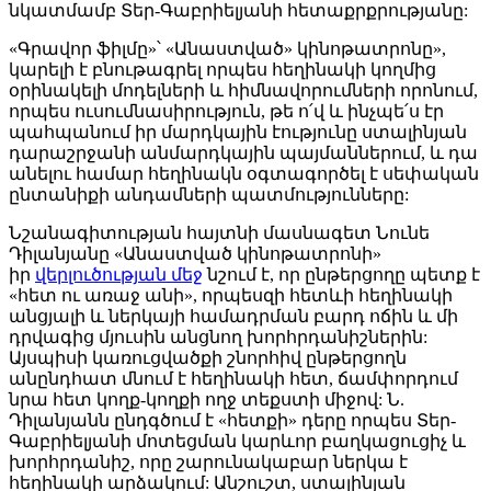
նկատմամբ Տեր-Գաբրիելյանի հետաքրքրությանը:
«Գրավոր ֆիլմը»՝ «Անաստված» կինոթատրոնը»,
կարելի է բնութագրել որպես հեղինակի կողմից
օրինակելի մոդելների և հիմնավորումների որոնում,
որպես ուսումնասիրություն, թե ո՛վ և ինչպե՛ս էր
պահպանում իր մարդկային էությունը ստալինյան
դարաշրջանի անմարդկային պայմաններում, և դա
անելու համար հեղինակն օգտագործել է սեփական
ընտանիքի անդամների պատմությունները:
Նշանագիտության հայտնի մասնագետ Նունե
Դիլանյանը «Անաստված կինոթատրոնի»
իր
վերլուծության մեջ
նշում է, որ ընթերցողը պետք է
«հետ ու առաջ անի», որպեսզի հետևի հեղինակի
անցյալի և ներկայի համադրման բարդ ոճին և մի
դրվագից մյուսին անցնող խորհրդանիշներին:
Այսպիսի կառուցվածքի շնորհիվ ընթերցողն
անընդհատ մնում է հեղինակի հետ, ճամփորդում
նրա հետ կողք-կողքի ողջ տեքստի միջով: Ն.
Դիլանյանն ընդգծում է «հետքի» դերը որպես Տեր-
Գաբրիելյանի մոտեցման կարևոր բաղկացուցիչ և
խորհրդանիշ, որը շարունակաբար ներկա է
հեղինակի արձակում: Անշուշտ, ստալինյան