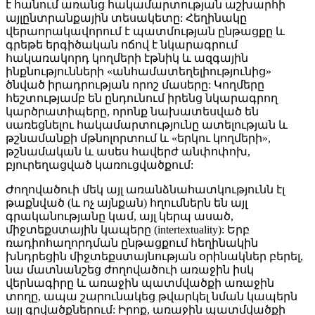
է հանում առանց հակամարտության աշխարհի
այլընտրանքային տեսակետը: Հեղինակը
վերաորակավորում է պատմության ընթացքը և
գրեթե երգիծական ոճով է նկարագրում
հակառակորդ կողմերի էթնիկ և ազգային
ինքնությունների «անհամատեղելիությունից»
ծնված իրադրության որոշ մասերը: Կողմերը
հեշտությամբ են ընդունում իրենց նկարագրող
կարծրատիպերը, որոնք նախատեսված են
սառեցնելու հակամարտությունը ատելության և
թշնամանքի մթնոլորտում և «երկու կողմերի»,
թշնամական և ասես հավերժ անփոփոխ,
բյուրեղացված կառուցվածքում:
Ժողովածուի մեկ այլ առանձնահատկությունն էլ
թաքնված (և ոչ այնքան) հղումներն են այլ
գրականությանը կամ, այլ կերպ ասած,
միջտեքստային կապերը (intertextuality): Երբ
ռադիոհաղորդման ընթացքում հեղինակին
խնդրեցին միջտեքստայնության օրինակներ բերել,
նա մատնանշեց ժողովածուի առաջին իսկ
վերնագիրը և առաջին պատմվածքի առաջին
տողը, ապա շարունակեց թվարկել նման կապերն
այլ գրվածքներում: Իրոք, առաջին պատմվածքի