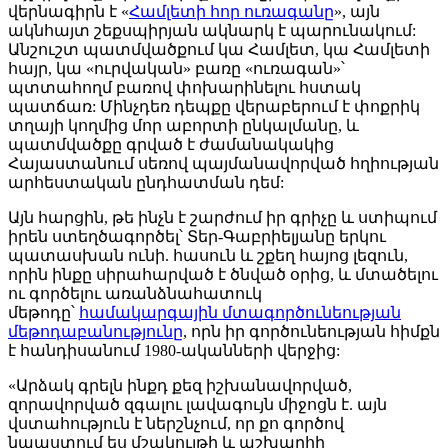
վերնագիրն է «
Համլետի հոր ուռագանը
», այն
ակնհայտ շեքսպիրյան ակնարկ է պարունակում:
Անշուշտ պատմվածքում կա Համլետ, կա Համլետի
հայր, կա «ուրվական» բառը «ուռագան»՝
պտտահողմ բառով փոխարինելու հստակ
պատճառ: Մինչդեռ դեպքը վերաբերում է փոքրիկ
տղայի կողմից մոր աբորտի ընկալմանը, և
պատմվածքը գրված է ժամանակակից
Հայաստանում սեռով պայմանավորված հղիության
արհեստական ընդհատման դեմ:
Այն հարցին, թե ինչն է շարժում իր գրիչը և ստիպում
իրեն ստեղծագործել՝ Տեր-Գաբրիելյանը երկու
պատասխան ունի. հասուն և շքեղ հայոց լեզուն,
որին ինքը սիրահարված է ծնված օրից, և
մտածելու
ու գործելու առանձնահատուկ
մեթոդը՝
համակարգային մտագործունեության
մեթոդաբանությունը
, որն իր գործունեության հիմքն
է հանդիսանում 1980-ականների վերջից:
«Արձակ գրելն ինքդ քեզ իշխանավորված,
զորավորված զգալու լավագույն միջոցն է. այն
վստահություն է ներշնչում, որ քո գործով
նպաստում ես մշակույթի և աշխարհի