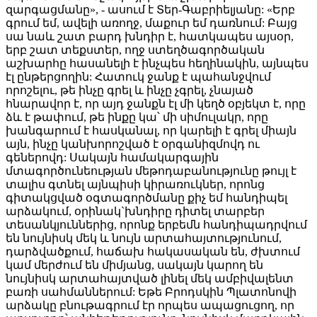
զարգացմանը», - ասում է Տեր-Գաբրիելյանը: «Երբ
գրում եմ, ավելի առողջ, մաքուր եմ դառնում: Բայց
սա նաև շատ բարդ խնդիր է, հատկապես այսօր,
երբ շատ տեքստեր, ողջ ստեղծագործական
աշխարհը հասանելի է ինչպես հեղինակին, այնպես
էլ ընթերցողին: Հատուկ ջանք է պահանջվում
որոշելու, թե ինչը գրել և ինչը չգրել, չնայած
հնարավոր է, որ այդ ջանքն էլ մի կեղծ օբյեկտ է, որը
ձև է թափում, թե ինքը կա՝ մի սիմուլակր, որը
խանգարում է հասկանալ, որ կարելի է գրել միայն
այն, ինչը կանխորոշված է օրգանիզմովդ ու
գեներովդ: Սակայն համակարգային
մտագործունեության մեթոդաբանությունը թույլ է
տալիս գտնել այնպիսի կիրառուկներ, որոնց
գիտակցված օգտագործմանը քիչ եմ հանդիպել
արձակում, օրինակ`խնդիրը դիտել տարբեր
տեսանկյուններից, որոնք երբեմն հանդիպադրվում
են նույնիսկ մեկ և նույն արտահայտությունում,
դարձվածքում, հաճախ հակասական են, ժխտում
կամ մերժում են միմյանց, սակայն կարող են
նույնիսկ արտահայտված լինել մեկ ամբիվալենտ
բառի սահմաններում: Եթե Բրոդսկին Պլատոնովի
արձակը բնութագրում էր որպես ապացուցող, որ