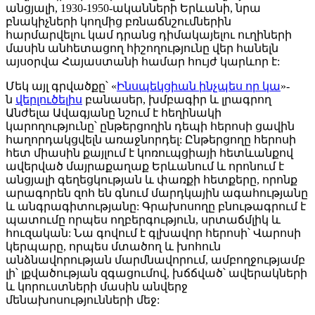
անցյալի, 1930-1950-ականների Երևանի, նրա
բնակիչների կողմից բռնաճնշումներին
հարմարվելու կամ դրանց դիմակայելու ուղիների
մասին անհետացող հիշողությունը վեր հանելն
այսօրվա Հայաստանի համար հույժ կարևոր է:
Մեկ այլ գրվածքը՝ «
Ինսպեկցիան ինչպես որ կա
»-
ն
վերլուծելիս
բանասեր, խմբագիր և լրագրող
Անժելա Ավագյանը նշում է հեղինակի
կարողությունը՝ ընթերցողին դեպի հերոսի ցավին
հաղորդակցվելն առաջնորդել: Ընթերցողը հերոսի
հետ միասին քայլում է կոռուպցիայի հետևանքով
ավերված մայրաքաղաք Երևանում և որոնում է
անցյալի գեղեցկության և փառքի հետքերը, որոնք
արագորեն զոհ են գնում մարդկային ագահությանը
և անգրագիտությանը: Գրախոսողը բնութագրում է
պատումը որպես ողբերգություն, սրտաճմլիկ և
հուզական: Նա գովում է գլխավոր հերոսի՝ Վարոսի
կերպարը, որպես մտածող և խոհուն
անձնավորության մարմնավորում, ամբողջությամբ
լի՝ լքվածության զգացումով, խճճված՝ ավերակների
և կորուստների մասին անվերջ
մենախոսությունների մեջ: