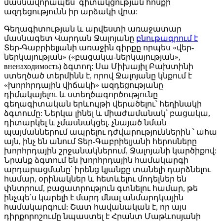
մասնավորապես՝ գիտակցության հոսքի
ազդեցությունն իր արձակի վրա:
Գեղագիտության և արվեստի առաջատար
մասնագետ Վարդան Ջալոյանը
բնութագրում է
Տեր-Գաբրիելյանի առաջին գիրքը որպես «վեր-
ներկայության» («բացակա-ներկայության»,
вненаходимость) ձգտող: Սա Միխայիլ Բախտինի
ստեղծած տերմինն է, որով Ջալոյանը կնքում է
«խորհրդային վիճակի» ազդեցությանը
դիմակայելու և ստեղծագործությունը
գեղագիտական երևույթի վերածելու՝ հեղինակի
ձգտումը: Ներկա լինել և միաժամանակ՝ բացակա,
դիտարկել և չմասնակցել. չնայած նման
պայմաններում ապրելու դժվարություններին ՝ ահա
այն, ինչ են անում Տեր-Գաբրիելյանի հերոսները
խորհրդային շրջանակներում, Ջալոյանի կարծիքով:
Նրանք ձգտում են խորհրդային համակարգի
արդարացմանը՝ իրենց կյանքը տանելի դարձնելու
համար, օրինակներ և հետևելու մոդելներ են
փնտրում, բացատրություն գտնելու համար, թե
ինչպե՛ս կարելի է մարդ մնալ անմարդկային
համակարգում: Շատ հավանական է, որ այս
դիրքորոշումը նպաստել է Հրանտ Մաթևոսյանի