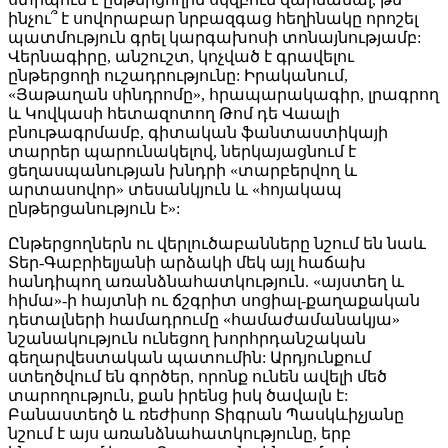
ինչու՞ է սովորաբար նրբազգաց հեղինակը որոշել
պատմություն գրել կարգախոսի տոնայնությամբ:
Վերնագիրը, անշուշտ, կոչված է գրավելու
ընթերցողի ուշադրությունը: Իրականում,
«Յաթաղան սինդրոմը», հրապարակագիր, լրագրող
և Կովկասի հետազոտող Թոմ դե Վաալի
բնութագրմամբ, գիտական ֆանտաստիկայի
տարրեր պարունակելով, ներկայացնում է
ցեղասպանության խնդրի «տարբերվող և
արտասովոր» տեսանկյուն և «հոյակապ
ընթերցանություն է»:
Ընթերցողներն ու վերլուծաբանները նշում են նաև
Տեր-Գաբրիելյանի արձակի մեկ այլ հաճախ
հանդիպող առանձնահատկություն. «այստեղ և
հիմա»-ի հայտնի ու ճշգրիտ սոցիալ-քաղաքական
դետալների համադրումը «համաժամանակյա»
նշանակություն ունեցող խորհրդանշական
գեղարվեստական պատումին: Արդյունքում
ստեղծվում են գործեր, որոնք ունեն ավելի մեծ
տարողություն, քան իրենց իսկ ծավալն է:
Բանաստեղծ և ռեժիսոր Տիգրան Պասկևիչյանը
նշում է այս առանձնահատկությունը, երբ