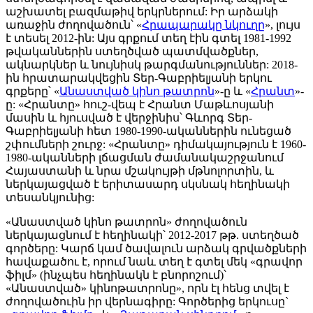
աշխատել բազմաթիվ երկրներում: Իր արձակի
առաջին ժողովածուն՝ «
Հրապարակը նկուղը
», լույս
է տեսել 2012-ին: Այս գրքում տեղ էին գտել 1981-1992
թվականներին ստեղծված պատմվածքներ,
ակնարկներ և նույնիսկ թարգմանություններ: 2018-
ին հրատարակվեցին Տեր-Գաբրիելյանի երկու
գրքերը՝ «
Անաստված կինո թատրոն
»-ը և «
Հրանտ
»-
ը: «Հրանտը» հուշ-վեպ է Հրանտ Մաթևոսյանի
մասին և հյուսված է վերջինիս՝ Գևորգ Տեր-
Գաբրիելյանի հետ 1980-1990-ականներին ունեցած
շփումների շուրջ: «Հրանտը» դիմակայություն է 1960-
1980-ականների լճացման ժամանակաշրջանում
Հայաստանի և նրա մշակույթի մթնոլորտին, և
ներկայացված է երիտասարդ սկսնակ հեղինակի
տեսանկյունից:
«Անաստված կինո թատրոն» ժողովածուն
ներկայացնում է հեղինակի՝ 2012-2017 թթ. ստեղծած
գործերը: Կարճ կամ ծավալուն արձակ գրվածքների
հավաքածու է, որում նաև տեղ է գտել մեկ «գրավոր
ֆիլմ» (ինչպես հեղինակն է բնորոշում)՝
«Անաստված» կինոթատրոնը», որն էլ հենց տվել է
ժողովածուին իր վերնագիրը: Գործերից երկուսը`