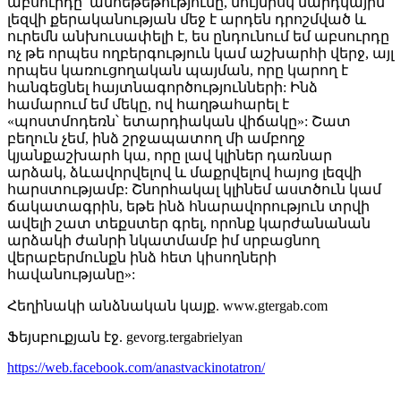
աբսուրդը՝ անհեթեթությունը, նույնիսկ մարդկային
լեզվի քերականության մեջ է արդեն դրոշմված և
ուրեմն անխուսափելի է, ես ընդունում եմ աբսուրդը
ոչ թե որպես ողբերգություն կամ աշխարհի վերջ, այլ
որպես կառուցողական պայման, որը կարող է
հանգեցնել հայտնագործությունների: Ինձ
համարում եմ մեկը, ով հաղթահարել է
«պոստմոդեռն՝ ետարդիական վիճակը»: Շատ
բեղուն չեմ, ինձ շրջապատող մի ամբողջ
կյանքաշխարհ կա, որը լավ կլիներ դառնար
արձակ, ձևավորվելով և մաքրվելով հայոց լեզվի
հարստությամբ: Շնորհակալ կլինեմ աստծուն կամ
ճակատագրին, եթե ինձ հնարավորություն տրվի
ավելի շատ տեքստեր գրել, որոնք կարժանանան
արձակի ժանրի նկատմամբ իմ սրբացնող
վերաբերմունքն ինձ հետ կիսողների
հավանությանը»:
Հեղինակի անձնական կայք. www.gtergab.com
Ֆեյսբուքյան էջ. gevorg.tergabrielyan
https://web.facebook.com/anastvackinotatron/