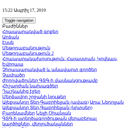
15:22 Ապրիլ 17, 2019
Toggle navigation
Բաժիններ
Հրապարակված գրքեր
Արձակ
Էսսե
Մեթոդաբանություն
Մեթոդաբանություն 2
Հրապարակախոսություն. Հայաստան, Կովկաս,
Եվրոպա
Չհրապարակված և անավարտ գործեր
Չափածո
Ժողովածուներ ԳՏԳ-ի մասնակցությամբ
Հիշարժան նախագծեր
Դաշնակից էջեր
Մերձավոր շրջանի նյութեր
Ալեքսանդր Տեր-Գաբրիելյան (ավագ)
Արա Նեդոլյան
Ալեքսանդր Տեր-Գաբրիելյան (կրտսեր)
Բարեկամներ
Նելլի Օհանյան
ԳՏԳ-ի ստեղծագործության վերաբերյալ
կարծիքներ, վերլուծականներ