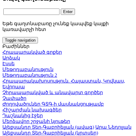
Եթե գաղտնաբառը չունեք կապվեք կայքի
կառավարչի հետ
Toggle navigation
Բաժիններ
Հրապարակված գրքեր
Արձակ
Էսսե
Մեթոդաբանություն
Մեթոդաբանություն 2
Հրապարակախոսություն. Հայաստան, Կովկաս,
Եվրոպա
Չհրապարակված և անավարտ գործեր
Չափածո
Ժողովածուներ ԳՏԳ-ի մասնակցությամբ
Հիշարժան նախագծեր
Դաշնակից էջեր
Մերձավոր շրջանի նյութեր
Ալեքսանդր Տեր-Գաբրիելյան (ավագ)
Արա Նեդոլյան
Ալեքսանդր Տեր-Գաբրիելյան (կրտսեր)