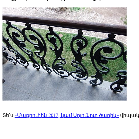
Տե՛ս
«Մաքրուհին-2017, կամ Արյունոտ ծաղիկ»
վիպակը