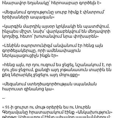
հնարավոր եղանակը՝ հերոսաբար գործելն է»
«մեզանում գողությունը սուրբ հիմք է փնտրում՝
երեխաների ապագան»
«կարգին մարդիկ այսօր կրկնակի են պատժվում,
ինչպես միշտ. նախ՝ վարկաբեկվում են մեղավորի
կողմից, հետո՝ խոտանվում նրա փոխարեն»
«Լենինն օպորտունիզմ անվանում էր հենց այն
գործելակերպը, որի ամենափայլուն
ներկայացուցիչն ինքն էր»
«հենց այն, որ դու ուզում ես ջնջել, նշանակում է, որ
դու չես ջնջում, քանզի այդ յոթանասուն տարին են
քեզ ներարկել ջնջելու այդ մոլուցքը»
«մեզանում ստեղծագործության սպանման
հարուստ զինանոց կա»
--
« 91-ի ցուրտ ու մութ օրերին ես ու Սուրեն
Գեղամյանը հրատարակում էինք «Անկախություն»
թերթը: Աշխատում էինք ահավոր պայմաններում: