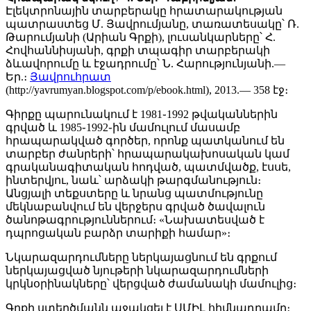
Էլեկտրոնային տարբերակը հրատարակության
պատրաստեց Մ. Յավրումյանը, տառատեսակը՝ Ռ.
Թարումյանի (Արիան Գրքի), լուսանկարները՝ Հ.
Հովհաննիսյանի, գրքի տպագիր տարբերակի
ձևավորումը և էջադրումը՝ Ն. Հարությունյանի.—
Եր.։
Յավրուհրատ
(http://yavrumyan.blogspot.com/p/ebook.html), 2013.— 358 էջ։
Գիրքը պարունակում է 1981֊1992 թվականներին
գրված և 1985֊1992֊ին մամուլում մասամբ
հրապարակված գործեր, որոնք պատկանում են
տարբեր ժանրերի՝ հրապարակախոսական կամ
գրականագիտական հոդված, պատմվածք, էսսե,
ինտերվյու, նաև՝ արձակի թարգմանություն։
Անցյալի տեքստերը և նրանց պատմությունը
մեկնաբանվում են վերջերս գրված ծավալուն
ծանոթագրություններում։ «Նախատեսված է
դպրոցական բարձր տարիքի համար»։
Նկարազարդումները ներկայացնում են գրքում
ներկայացված նյութերի նկարազարդումների
կրկնօրինակները՝ վերցված ժամանակի մամուլից։
Գրքի ստեղծմանն աջակցել է ՍՄԻԼ հիմնադրամը։