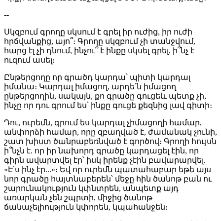
--
Սկզբում գրողը սկսում է գրել իր ուժից, իր ուժի
հրճվանքից, այո՞։ Գրողը սկզբում չի տանջվում,
հարց էլ չի դնում, ինչու՞ է ինքը սկսել գրել, ի՞նչ է
ուզում ասել։
Ընթերցողը որ գրածդ կարդա՝ պիտի կարդալ
իմանա։ Կարդալ իմացող, արդե՛ն իմացող
ընթերցողին, սակայն, քո գրածը գուցեև պետք չի,
ինչը որ դու գրում ես՝ ինքը գուցե քեզնից լավ գիտի։
Դու, ուրեմն, գրում ես կարդալ չիմացողի համար,
անփորձի համար, որը զբաղված է, ժամանակ չունի,
շատ խիստ ծանրաբեռնված է գործով։ Գրողի հույսն
ի՞նչն է. որ իր նախորդ գրածը կարդացել էին, որ
գիրն ավարտվել էր՝ իսկ իրենք չէին բավարարվել.
«Է՛ս ինչ էր...»։ Եվ որ ուրեմն պատահաբար եթե այս
նոր գրածը հայտնաբերեն՝ մեջը հին ծանոթ բան ու
շարունակություն կփնտրեն, անպետք այդ
առարկան չեն շպրտի, միջից ծանոթ
ճանաչելիություն կփորեն, կպահանջեն։