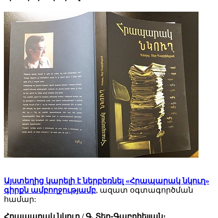
Այստեղից կարելի է ներբեռնել «Հրապարակ նկուղ»
գիրքն ամբողջությամբ
, ազատ օգտագործման
համար:
Հրապարակ նկուղ / Գ. Տեր֊Գաբրիելյան։