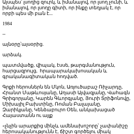
Այսպես՝ լսողից զուրկ, և իմանալով, որ լսող չունի, և
իմանալով, որ լսողը գիտի, որ ինքը տեղյակ է, որ
որբի պես մի բան է...
1984
--
այնօրը՝այսօրից.
արձակ.
պատմվածք, վիպակ, էսսե, թարգմանություն,
հարցազրույց, հրապարակախոսական և
գրականագիտական հոդված.
Գրքի հերոսներն են Մկոն, Առյուծաբաշ Ռիչարդը,
Հրանտ Մաթևոսյանը, Աղասի Այվազյանը, Վահագն
Գրիգորյանը, Կարեն Գևորգյանը, Յուրի Տրիֆոնովը,
Միխայիլ Բախտինը, Ռոման Բալայանը,
Զարիկյանը, Կենձաբուրո Օեն, անկախացած
Հայաստանն ու այլք
«չնչին արարքից մինչև ամենախոշորը՝ չափանիշը
հերոսականությունն է, ճիշտ գործելու միակ