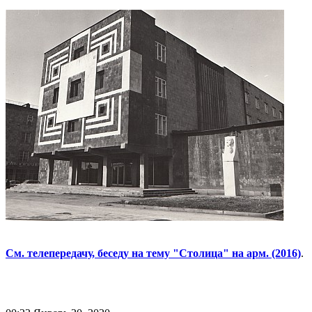
См. телепередачу, беседу на тему "Столица" на арм. (2016)
.