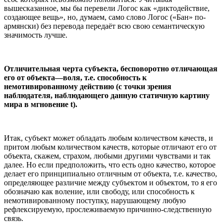
вышесказанное, мы бы перевели Логос как «диктодействие,
создающее вещь», но, думаем, само слово Логос («Бан» по-
армянски) без перевода передаёт всю свою семантическую
значимость лучше.
Отличительная черта субъекта, бесповоротно отличающая
его от объекта—воля, т.е. способность к
немотивированному действию (с точки зрения
наблюдателя, наблюдающего данную статичную картину
мира в мгновение t).
Итак, субъект может обладать любым количеством качеств, и
притом любым количеством качеств, которые отличают его от
объекта, скажем, страхом, любыми другими чувствами и так
далее. Но если предположить, что есть одно качество, которое
делает его принципиально отличным от объекта, т.е. качество,
определяющее различие между субъектом и объектом, то я его
обозначаю как воление, или свободу, или способность к
немотивированному поступку, нарушающему любую
рефлексируемую, прослеживаемую причинно-следственную
связь.