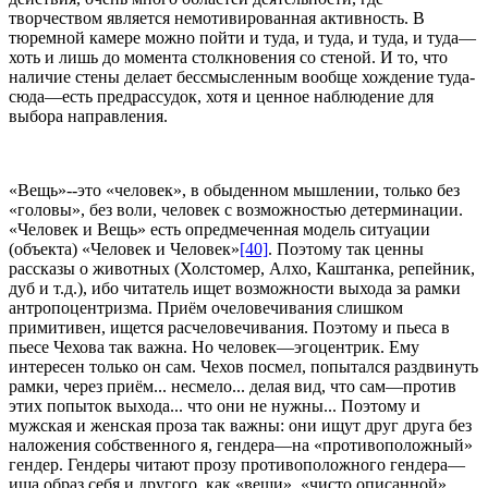
творчеством является немотивированная активность. В
тюремной камере можно пойти и туда, и туда, и туда, и туда—
хоть и лишь до момента столкновения со стеной. И то, что
наличие стены делает бессмысленным вообще хождение туда-
сюда—есть предрассудок, хотя и ценное наблюдение для
выбора направления.
«Вещь»--это «человек», в обыденном мышлении, только без
«головы», без воли, человек с возможностью детерминации.
«Человек и Вещь» есть опредмеченная модель ситуации
(объекта) «Человек и Человек»
[40]
. Поэтому так ценны
рассказы о животных (Холстомер, Алхо, Каштанка, репейник,
дуб и т.д.), ибо читатель ищет возможности выхода за рамки
антропоцентризма. Приём очеловечивания слишком
примитивен, ищется расчеловечивания. Поэтому и пьеса в
пьесе Чехова так важна. Но человек—эгоцентрик. Ему
интересен только он сам. Чехов посмел, попытался раздвинуть
рамки, через приём... несмело... делая вид, что сам—против
этих попыток выхода... что они не нужны... Поэтому и
мужская и женская проза так важны: они ищут друг друга без
наложения собственного я, гендера—на «противоположный»
гендер. Гендеры читают прозу противоположного гендера—
ища образ себя и другого, как «вещи», «чисто описанной»,