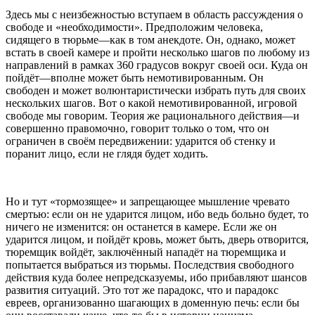
Здесь мы с неизбежностью вступаем в область рассуждения о
свободе и «необходимости». Предположим человека,
сидящего в тюрьме—как в том анекдоте. Он, однако, может
встать в своей камере и пройти несколько шагов по любому из
направлений в рамках 360 градусов вокруг своей оси. Куда он
пойдёт—вполне может быть немотивированным. Он
свободен и может волюнтаристически избрать путь для своих
нескольких шагов. Вот о какой немотивированной, игровой
свободе мы говорим. Теория же рационального действия—и
совершенно правомочно, говорит только о том, что он
ограничен в своём передвижении: ударится об стенку и
поранит лицо, если не глядя будет ходить.
Но и тут «тормозящее» и запрещающее мышление чревато
смертью: если он не ударится лицом, ибо ведь больно будет, то
ничего не изменится: он останется в камере. Если же он
ударится лицом, и пойдёт кровь, может быть, дверь отворится,
тюремщик войдёт, заключённый нападёт на тюремщика и
попытается выбраться из тюрьмы. Последствия свободного
действия куда более непредсказуемы, ибо прибавляют шансов
развития ситуаций. Это тот же парадокс, что и парадокс
евреев, организованно шагающих в доменную печь: если бы