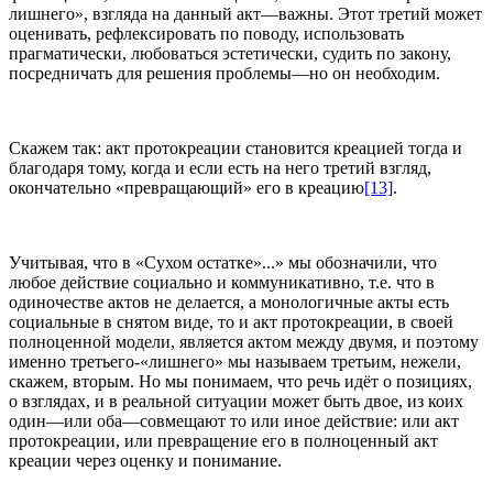
лишнего», взгляда на данный акт—важны. Этот третий может
оценивать, рефлексировать по поводу, использовать
прагматически, любоваться эстетически, судить по закону,
посредничать для решения проблемы—но он необходим.
Скажем так: акт протокреации становится креацией тогда и
благодаря тому, когда и если есть на него третий взгляд,
окончательно «превращающий» его в креацию
[13]
.
Учитывая, что в «Сухом остатке»...» мы обозначили, что
любое действие социально и коммуникативно, т.е. что в
одиночестве актов не делается, а монологичные акты есть
социальные в снятом виде, то и акт протокреации, в своей
полноценной модели, является актом между двумя, и поэтому
именно третьего-«лишнего» мы называем третьим, нежели,
скажем, вторым. Но мы понимаем, что речь идёт о позициях,
о взглядах, и в реальной ситуации может быть двое, из коих
один—или оба—совмещают то или иное действие: или акт
протокреации, или превращение его в полноценный акт
креации через оценку и понимание.