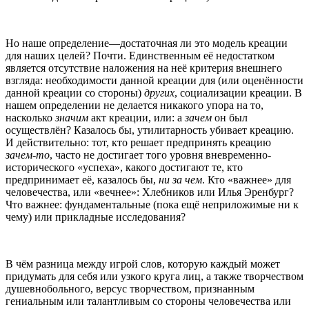
Но наше определение—достаточная ли это модель креации
для наших целей? Почти. Единственным её недостатком
является отсутствие наложения на неё критерия внешнего
взгляда: необходимости данной креации для (или оценённости
данной креации со стороны)
других
, социализации креации. В
нашем определении не делается никакого упора на то,
насколько
значим
акт креации, или: а
зачем
он был
осуществлён? Казалось бы, утилитарность убивает креацию.
И действительно: тот, кто решает предпринять креацию
зачем-то
, часто не достигает того уровня вневременно-
исторического «успеха», какого достигают те, кто
предпринимает её, казалось бы,
ни за чем
. Кто «важнее» для
человечества, или «вечнее»: Хлебников или Илья Эренбург?
Что важнее: фундаментальные (пока ещё неприложимые ни к
чему) или прикладные исследования?
В чём разница между игрой слов, которую каждый может
придумать для себя или узкого круга лиц, а также творчеством
душевнобольного, версус творчеством, признанным
гениальным или талантливым со стороны человечества или