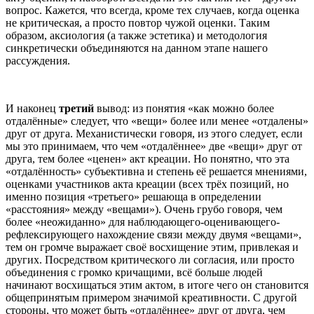
вопрос. Кажется, что всегда, кроме тех случаев, когда оценка
не критическая, а просто повтор чужой оценки. Таким
образом, аксиология (а также эстетика) и методология
синкретически объединяются на данном этапе нашего
рассуждения.
И наконец
третий
вывод: из понятия «как можно более
отдалённые» следует, что «вещи» более или менее «отдалены»
друг от друга. Механистически говоря, из этого следует, если
мы это принимаем, что чем «отдалённее» две «вещи» друг от
друга, тем более «ценен» акт креации. Но понятно, что эта
«отдалённость» субъективна и степень её решается мнениями,
оценками участников акта креации (всех трёх позиций, но
именно позиция «третьего» решающа в определении
«расстояния» между «вещами»). Очень грубо говоря, чем
более «неожиданно» для наблюдающего-оценивающего-
рефлексирующего нахождение связи между двумя «вещами»,
тем он громче выражает своё восхищение этим, привлекая и
других. Посредством критического ли согласия, или просто
объединения с громко кричащими, всё больше людей
начинают восхищаться этим актом, в итоге чего он становится
общепринятым примером значимой креативности. С другой
стороны, что может быть «отдалённее» друг от друга, чем