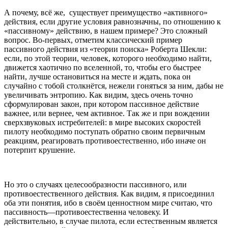
А почему, всё же, существует преимущество «активного»
действия, если другие условия равнозначны, по отношению к
«пассивному» действию, в нашем примере? Это сложный
вопрос. Во-первых, отметим классический пример
пассивного действия из «теории поиска» Роберта Шекли:
если, по этой теории, человек, которого необходимо найти,
движется хаотично по вселенной, то, чтобы его быстрее
найти, лучше остановиться на месте и ждать, пока он
случайно с тобой столкнётся, нежели гоняться за ним, дабы не
увеличивать энтропию. Как видим, здесь очень точно
сформулирован закон, при котором пассивное действие
важнее, или вернее, чем активное. Так же и при вождении
сверхзвуковых истребителей: в мире высоких скоростей
пилоту необходимо поступать обратно своим первичным
реакциям, реагировать противоестественно, ибо иначе он
потерпит крушение.
Но это о случаях целесообразности пассивного, или
противоестественного действия. Как видим, я присоединил
оба эти понятия, ибо в своём ценностном мире считаю, что
пассивность—противоестественна человеку. И
действительно, в случае пилота, если естественным является