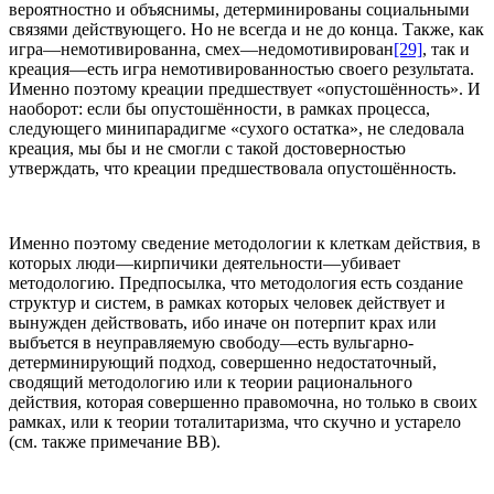
вероятностно и объяснимы, детерминированы социальными
связями действующего. Но не всегда и не до конца. Также, как
игра—немотивированна, смех—недомотивирован
[29]
, так и
креация—есть игра немотивированностью своего результата.
Именно поэтому креации предшествует «опустошённость». И
наоборот: если бы опустошённости, в рамках процесса,
следующего минипарадигме «сухого остатка», не следовала
креация, мы бы и не смогли с такой достоверностью
утверждать, что креации предшествовала опустошённость.
Именно поэтому сведение методологии к клеткам действия, в
которых люди—кирпичики деятельности—убивает
методологию. Предпосылка, что методология есть создание
структур и систем, в рамках которых человек действует и
вынужден действовать, ибо иначе он потерпит крах или
выбъется в неуправляемую свободу—есть вульгарно-
детерминирующий подход, совершенно недостаточный,
сводящий методологию или к теории рационального
действия, которая совершенно правомочна, но только в своих
рамках, или к теории тоталитаризма, что скучно и устарело
(см. также примечание BB).