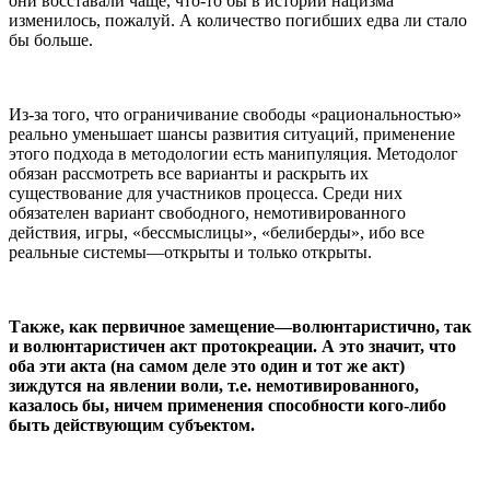
они восставали чаще, что-то бы в истории нацизма
изменилось, пожалуй. А количество погибших едва ли стало
бы больше.
Из-за того, что ограничивание свободы «рациональностью»
реально уменьшает шансы развития ситуаций, применение
этого подхода в методологии есть манипуляция. Методолог
обязан рассмотреть все варианты и раскрыть их
существование для участников процесса. Среди них
обязателен вариант свободного, немотивированного
действия, игры, «бессмыслицы», «белиберды», ибо все
реальные системы—открыты и только открыты.
Также, как первичное замещение—волюнтаристично, так
и волюнтаристичен акт протокреации. А это значит, что
оба эти акта (на самом деле это один и тот же акт)
зиждутся на явлении воли, т.е. немотивированного,
казалось бы, ничем применения способности кого-либо
быть действующим субъектом.