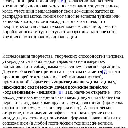
в ситуации креативной игры
[6]
), коллективный всплеск
креации обычно проявляется после стадии «опустошения»,
когда участники выкладывают свои домашние заготовки,
распредмечиваются, понимают многие аспекты тупика или
капкана, в котором они находятся, в связи с тем, что
некритически следовали «задачному» мышлению, вместо
«проблемного», и тут наступает «озарение», которое есть
креация с потенциалом социализации.
Исследования творчества, творческих способностей человека
утверждают, что «алгеброй гармонию не измерить»,
постановляют необходимым «озарение» в связи с креацией.
Другим её всеобще принятым качеством считается
[7]
то, что
креация
, действительно, в своей минималистской,
примитивной форме
есть «присоединение» друг к другу,
нахождение связи между двумя возможно наиболее
«отдалёнными» «вещами»
[8]
. Так, научное открытие—это
нахождение закономерной связи между двумя или более (на
первый взгляд далёкими друг от друга) явлениями (примеры:
скорость и время, масса и энергия и т.д.). А поэтическое
открытие, в минимуме метафора—это нахождение связи
между двумя словами, понятиями, формами знаков и/или их
содержанием (в любой поэтической технике: живописи,