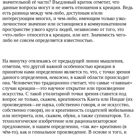
значительной её части? Въедливый критик отметит, что
данные вопросы могут и не иметь отношения к креации. Ведь
есть разница между чем-либо, доступным и/или
интересующим многих, и чем-либо, имеющим только узко-
личностное значение или остающимся в коммуникативном
пространстве узкого круга людей, независимо от того, это
«что-либо» относится к креации, или нет. Значимость чего-
либо не совсем определяется известностью.
На минутку отвлекаясь от предыдущей линии мышления,
отметим, что другой важной особенностью креации в
принятом нами определении является то, что, с точки зрения
данного определения,
неважно
, в какой области происходит
она. Человечество традиционно считает, что самые «главные»
случаи креации—это научное открытие или произведение
искусства. С такой утилитарной точки зрения ставится под
вопрос не только, скажем, креативность Канта или Ницше (их
произведения—не наука, собственно говоря, и не искусство,
собственно говоря), но и креативность создателей мобильника
или интернета, или, скажем, обуви, а также супинаторов. Т.е.
технологическое изобретение или рационализаторское
предложение, в нашем определении, «так же» креативно (в
чём-то), как и гениальное произведение. В основе и того, и