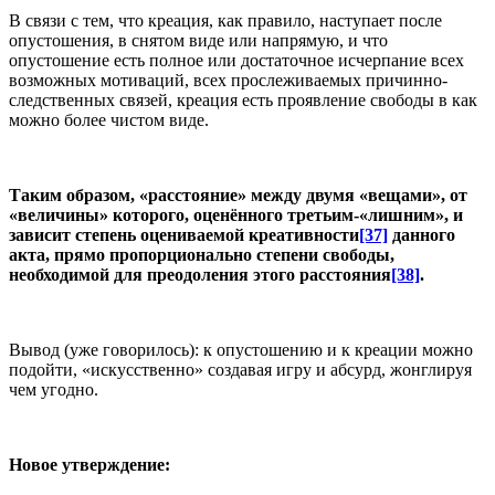
В связи с тем, что креация, как правило, наступает после
опустошения, в снятом виде или напрямую, и что
опустошение есть полное или достаточное исчерпание всех
возможных мотиваций, всех прослеживаемых причинно-
следственных связей, креация есть проявление свободы в как
можно более чистом виде.
Таким образом, «расстояние» между двумя «вещами», от
«величины» которого, оценённого третьим-«лишним», и
зависит степень оцениваемой креативности
[37]
данного
акта, прямо пропорционально степени свободы,
необходимой для преодоления этого расстояния
[38]
.
Вывод (уже говорилось): к опустошению и к креации можно
подойти, «искусственно» создавая игру и абсурд, жонглируя
чем угодно.
Новое утверждение: