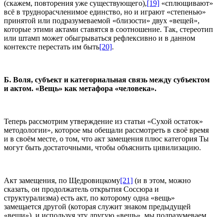
(скажем, повторения уже существующего),
[19]
«сплющивают»
всё в труднорасчленимое единство, но и играют «степенью»
принятой или подразумеваемой «близости» двух «вещей»,
которые этими актами ставятся в соотношение. Так, стереотип
или штамп может обыгрываться рефлексивно и в данном
контексте перестать им быть
[20]
.
Б. Воля, субъект и категориальная связь между субъектом
и актом. «Вещь» как метафора «человека».
Теперь рассмотрим утверждение из статьи «Сухой остаток»
методологии», которое мы обещали рассмотреть в своё время
и в своём месте, о том, что акт замещения плюс категория Ты
могут быть достаточными, чтобы объяснить цивилизацию.
Акт замещения, по Щедровицкому
[21]
(и в этом, можно
сказать, он продолжатель открытия Соссюра и
структурализма) есть акт, по которому одна «вещь»
замещается другой (которая служит знаком предыдущей
«вещи»), и используя эту другую «вещь», мы подразумеваем