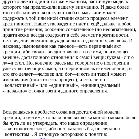
другого лежит один и тот же механизм, частичную модель
которого мы предложили вашему вниманию. И даже более
того: обыкновенная покупка хлеба в магазине может
содержать в той или иной стадии своего процесса элемент
креативности. Наше утверждение идёт и ещё дальше: любое
принятие решения, особенно сознательное (но необязательно),
практически всегда содержит в себе элемент креативности,
т.е. сведения воедино двух довольно отдалённых «вещей». И
наконец, именование как таковое—есть первичный акт
креации, ибо сводит воедино «вещь» и её имя, не имеющее,
внешне, достаточного отношения к самой вещи: буквы «с-т-о-
л»--и стол. Но, конечно, здесь мы говорим не о повторении
уже существующих имён, а о первичном акте именования, и
кто его делает—человек или бог—и есть ли такой момент
именования (или это есть процесс), и есть ли он
«коллективный» или «единичный», «индивидуальный»-
-«неважно» с точки зрения данного определения.
Возвращаясь к проблеме создания достаточной модели
креации, отметим, что на основе вышесказанного можно было
бы чуть ли не утверждать, что наше определение
—«онтологическое», ибо оно, казалось бы, не связано с
«контекстом». Я отношусь осторожно к понятию