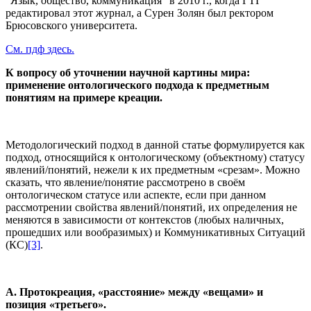
"Язык, общество, коммуникация" в 2010 г., когда ГТГ
редактировал этот журнал, а Сурен Золян был ректором
Брюсовского университета.
См. пдф здесь.
К вопросу об уточнении научной картины мира:
применениe
онтологического подхода к предметным
понятиям на примере креации.
Методологический подход в данной статье формулируется как
подход, относящийся к онтологическому (объектному) статусу
явлений/понятий, нежели к их предметным «срезам». Можно
сказать, что явление/понятие рассмотрено в своём
онтологическом статусе или аспекте, если при данном
рассмотрении свойства явлений/понятий, их определения не
меняются в зависимости от контекстов (любых наличных,
прошедших или вообразимых) и Коммуникативных Ситуаций
(КС)
[3]
.
А. Протокреация, «расстояние» между «вещами» и
позиция «третьего».