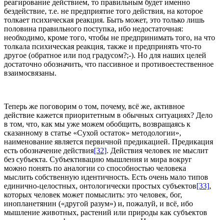
реагирование действием, то правильным будет именно
бездействие, т.е. не предприятие того действия, на которое
толкает психическая реакция. Быть может, это только лишь
половина правильного поступка, ибо недостаточная:
необходимо, кроме того, чтобы не предпринимать того, на что
толкала психическая реакция, также и предпринять что-то
другое (обратное или под градусом?;-). Но для наших целей
достаточно обозначить, что пассивное и противоестественное
взаимосвязаны.
Теперь же поговорим о том, почему, всё же, активное
действие кажется приоритетным в обычных ситуациях? Дело
в том, что, как мы уже можем обобщить, возвращаясь к
сказанному в статье «Сухой остаток» методологии»,
наименование является первичной предикацией. Предикация
есть обозначение действия
[32]
. Действия человек не мыслит
без субъекта. Субъективацию мышления и мира вокруг
можно понять по аналогии со способностью человека
мыслить собственную идентичность. Есть очень мало типов
единично-целостных, онтологически простых субъектов
[33]
,
которых человек может помыслить: это человек, бог,
инопланетянин («другой разум») и, пожалуй, и всё, ибо
мышление животных, растений или природы как субъектов