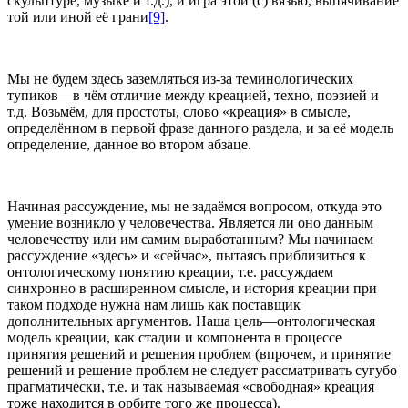
скульптуре, музыке и т.д.), и игра этой (с) вязью, выпячивание
той или иной её грани
[9]
.
Мы не будем здесь заземляться из-за теминологических
тупиков—в чём отличие между креацией, техно, поэзией и
т.д. Возьмём, для простоты, слово «креация» в смысле,
определённом в первой фразе данного раздела, и за её модель
определение, данное во втором абзаце.
Начиная рассуждение, мы не задаёмся вопросом, откуда это
умение возникло у человечества. Является ли оно данным
человечеству или им самим выработанным? Мы начинаем
рассуждение «здесь» и «сейчас», пытаясь приблизиться к
онтологическому понятию креации, т.е. рассуждаем
синхронно в расширенном смысле, и история креации при
таком подходе нужна нам лишь как поставщик
дополнительных аргументов. Наша цель—онтологическая
модель креации, как стадии и компонента в процессе
принятия решений и решения проблем (впрочем, и принятие
решений и решение проблем не следует рассматривать сугубо
прагматически, т.е. и так называемая «свободная» креация
тоже находится в орбите того же процесса).