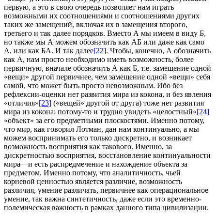
первую, а это в свою очередь позволяет нам играть
возможными их соотношениями и соотношениями других
таких же замещений, включая их в замещения второго,
третьего и так далее порядков. Вместо А мы имеем в виду Б,
но также мы А можем обозначить как АБ или даже как само
А, или как БА. И так далее
[22]
. Чтобы, конечно, А обозначить
как А, нам просто необходимо иметь возможность, более
первичную, вначале обозначить А как Б, т.е. замещение одной
«вещи» другой первичнее, чем замещение одной «вещи» себя
самой, что может быть просто невозможным. Ибо без
рефлексии-оценки нет развития мира из кокона, и без явления
«отличия»
[23]
(«вещей» другой от друга) тоже нет развития
мира из кокона: потому-то и трудно увидеть «целостный»
[24]
«объект» за его предметными плоскостями. Именно потому,
что мир, как говорил Лотман, дан нам континуально, а мы
можем воспринимать его только дискретно, и возникает
возможность восприятия как такового. Именно, за
дискретностью восприятия, восстановление континуальности
мира—и есть распредмечение и нахождение объекта за
предметом. Именно потому, что аналитичность, чьей
корневой ценностью является различие, возможность
различия, умение различать, первичнее как операциональное
умение, так важна синтетичность, даже если это временно-
полемическая важность в рамках данного типа цивилизации.