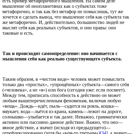
есть пример метафоричного мышления. На самом деле
мышление об инопланетянах как о субъектах тоже
метафорично, и так как без метафор не помыслишь, тут же
хочется и сделать вывод, что мышление себя как субъекта так
же метафорично. И, действительно, большинство людей не
мыслят себя как реальных субъектов, и они правы: они
таковые и есть.
Так и происходит самоопределение: оно начинается с
мышления себя как реально существующего субъекта.
Таким образом, в «чистом виде» человек может помыслить
только два «простых», «упрощённых» субъекта—самого себя
(«человека», а не «я») или бога (сегодня уже: если посмеет).
Между тем, приписать способность к действию он может
любым вышеперечисленным феноменам, включая любую
«вещь». Дождь—идёт, пыль—садится на рояль, кошка—
мяукает, вода—льётся из крана, камень—лежит на дороге,
солнышко—улыбается и так далее. Неважно, грамматически
активно или пассивно данное действие. Важно, что оно—
явное действие, а значит (исходя из предыдущего)—
отрефлексированно (хотя бы «кем-то третьим»)
[34]
, а значит—