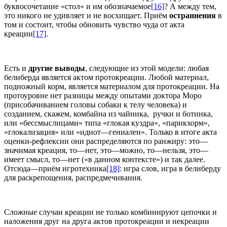
буквосочетание «стол» и им обозначаемое
[16]
? А между тем,
это никого не удивляет и не восхищает. Приём
остраннения
в
том и состоит, чтобы обновить чувство чуда от акта
креации
[17]
.
Есть и
другие выводы
, следующие из этой модели: любая
белиберда является актом протокреации. Любой материал,
подножный корм, является материалом для протокреации. На
протоуровне нет разницы между опытами доктора Моро
(присобачиванием головы собаки к телу человека) и
созданием, скажем, комбайна из чайника, ручки и ботинка,
или «бессмыслицами» типа «глокая куздра», «парикхорм»,
«глокализация» или «идиот—гениален». Только в итоге акта
оценки-рефлексии они распределяются по ранжиру: это—
значимая креация, то—нет, это—можно, то—нельзя, это—
имеет смысл, то—нет («в данном контексте») и так далее.
Отсюда—приём игротехника
[18]
: игра слов, игра в белиберду
для раскрепощения, распредмечивания.
Сложные случаи креации не только комбинируют цепочки и
наложения друг на друга актов протокреации и некреации