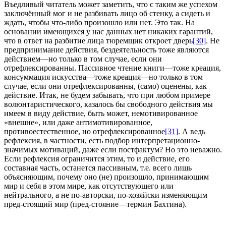
Въедливый читатель может заметить, что с таким же успехом
заключённый мог и не разбивать лицо об стенку, а сидеть и
ждать, чтобы что-либо произошло или нет. Это так. На
основании имеющихся у нас данных нет никаких гарантий,
что в ответ на разбитие лица тюремщик откроет дверь
[30]
. Не
предпринимание действия, бездеятельность тоже являются
действием—но только в том случае, если они
отрефлексированны. Пассивное чтение книги—тоже креация,
консуммация искусства—тоже креация—но только в том
случае, если они отрефлексированны, (само) оценены, как
действие. Итак, не будем забывать, что при любом примере
волюнтаристического, казалось бы свободного действия мы
имеем в виду действие, быть может, немотивированное
«внешне», или даже антимотивированное,
противоестественное, но отрефлексированное
[31]
. А ведь
рефлексия, в частности, есть подбор интерпретационно-
значимых мотиваций, даже если постфактум? Но это неважно.
Если рефлексия ограничится этим, то и действие, его
составная часть, останется пассивным, т.е. всего лишь
объясняющим, почему оно (не) произошло, принимающим
мир и себя в этом мире, как отсутствующего или
нейтрального, а не по-авторски, по-хозяйски изменяющим
пред-стоящий мир (пред-стояние—термин Бахтина).