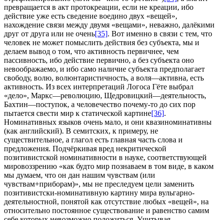
превращается в акт протокреации, если не креации, ибо
действие уже есть сведение воедино двух «вещей»,
нахождение связи между двумя «вещами», неважно, далёкими
друг от друга или не очень
[35]
. Вот именно в связи с тем, что
человек не может помыслить действия без субъекта, мы и
делаем вывод о том, что активность первичнее, чем
пассивность, ибо действие первично, а без субъекта оно
невоображаемо, и ибо само наличие субъекта предполагает
свободу, волю, волюнтаристичность, а воля—активна, есть
активность. Из всех интерпретаций Логоса Гёте выбрал
«дело», Маркс—революцию, Щедровицкий—деятельность,
Бахтин—поступок, а человечество почему-то до сих пор
пытается свести мир к статической картине
[36]
.
Номинативных языков очень мало, и они квазиноминативны
(как английский). В семитских, к примеру, не
существительное, а глагол есть главная часть слова и
предложения. Подчёркивая вред некритической
позитивистской номинативности в науке, соответствующей
мировоззрению «как будто мир познаваем в том виде, в каком
мы думаем, что он дан нашим чувствам (или
чувствам+приборам)», мы не преследуем цели заменить
позитивистски-номинативную картину мира вульгарно-
деятельностной, понятой как отсутствие любых «вещей», на
относительно постоянное существование и равенство самим
себе которых невозможно положиться. Учитывая