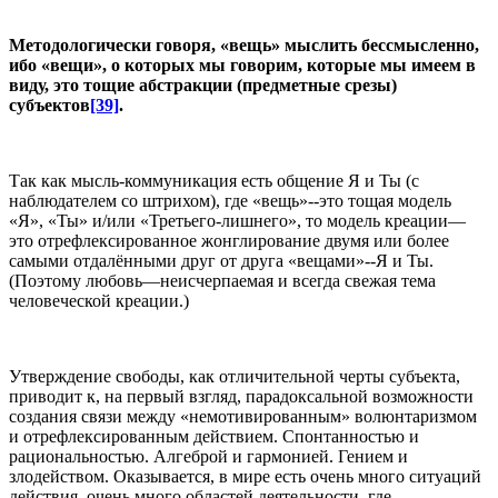
Методологически говоря, «вещь» мыслить бессмысленно,
ибо «вещи», о которых мы говорим, которые мы имеем в
виду, это тощие абстракции (предметные срезы)
субъектов
[39]
.
Так как мысль-коммуникация есть общение Я и Ты (с
наблюдателем со штрихом), где «вещь»--это тощая модель
«Я», «Ты» и/или «Третьего-лишнего», то модель креации—
это отрефлексированное жонглирование двумя или более
самыми отдалёнными друг от друга «вещами»--Я и Ты.
(Поэтому любовь—неисчерпаемая и всегда свежая тема
человеческой креации.)
Утверждение свободы, как отличительной черты субъекта,
приводит к, на первый взгляд, парадоксальной возможности
создания связи между «немотивированным» волюнтаризмом
и отрефлексированным действием. Спонтанностью и
рациональностью. Алгеброй и гармонией. Гением и
злодейством. Оказывается, в мире есть очень много ситуаций
действия, очень много областей деятельности, где