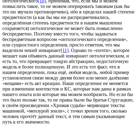
онтологического
[10]
, принимая, что, если мы и можем
помыслить такое, то не можем оперировать таковым (как бы
это ни звучало противоречиво), ибо в пределах нашей степени
предметности (а как бы мы ни распредмечивались,
определённая степень предметности в нашем мышлении
сохраняется) онтологическое не может быть помысленно
беспредметно. Поэтому вместо того, чтобы задаваться
беспредметным вопросом «онтологического определения»,
или сущностного определения, просто отметим, что мы
выделили некий инвариант
[11]
. Однако то «почти», которое
мешает нам объявить данный инвариант онтологическим, и
есть то, что превращает тощую абстракцию, недостаточную
модель в более полноценную. И это есть тот факт, что в
нашем определении, пока ещё,
любая
модель,
любой
пример
установления связи между двумя более или менее далёкими
«вещами» есть акт креации. Наше определение не меняется
при изменении контекстов и КС, которые нам даны в рамках
нашего опыта или которые мы можем вообразить. Но если бы
это было
только
так, то не правы были бы братья Стругацкие,
в своём произведении «Хромая судьба» меряющие тексты
машинкой, «мензурой зоили», с точки зрения того, сколько
человек прочтёт данный текст, и тем самым указывающие
путь к его значимости.