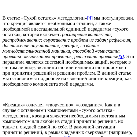
В статье «Сухой остаток» методологии»
[4]
мы постулировали,
что креация является необходимой стадией, а также
необходимой внестадиальной единицей парадигмы «сухого
остатка», которая включает:
расширение контекста;
распредмечивание; выуживание проблем из задач; рефлексия;
достижение опустошения; креация; создание
мыследеятельностной машинки, способной «выпекать»
проекты; «выпекание» проектов; реализация проектов
[5]
. Эта
парадигма является системой необходимых акций, которые в
снятом ли виде, эксплицитно или имплицитно происходят
при принятии решений и решении проблем. В данной статье
мы остановимся подробнее на явлении/понятии креации, как
необходимого компонента этой парадигмы.
«Креация» означает «творчество», «созидание». Как и в
случае с остальными компонентами «сухого остатка»
методологии, креация является необходимым постоянным
компонентом для любой из стадий принятия решения, но
также и стадией самой по себе. В рамочной ситуации
принятия решений, в рамках заданных сверхзадач (например,