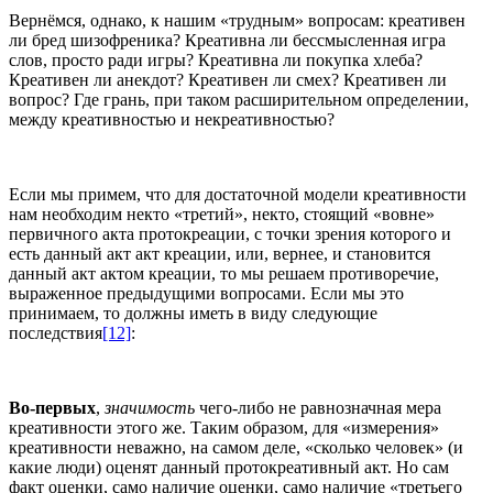
Вернёмся, однако, к нашим «трудным» вопросам: креативен
ли бред шизофреника? Креативна ли бессмысленная игра
слов, просто ради игры? Креативна ли покупка хлеба?
Креативен ли анекдот? Креативен ли смех? Креативен ли
вопрос? Где грань, при таком расширительном определении,
между креативностью и некреативностью?
Если мы примем, что для достаточной модели креативности
нам необходим некто «третий», некто, стоящий «вовне»
первичного акта протокреации, с точки зрения которого и
есть данный акт акт креации, или, вернее, и становится
данный акт актом креации, то мы решаем противоречие,
выраженное предыдущими вопросами. Если мы это
принимаем, то должны иметь в виду следующие
последствия
[12]
:
Во-первых
,
значимость
чего-либо не равнозначная мера
креативности этого же. Таким образом, для «измерения»
креативности неважно, на самом деле, «сколько человек» (и
какие люди) оценят данный протокреативный акт. Но сам
факт оценки, само наличие оценки, само наличие «третьего