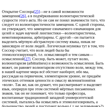
Открытие Соссюра
[25]
—не в самой возможности
замещения
[26]
, а в подчёркивании волюнтаристической
сущности этого акта. Но он сам не понял значимости того, что
следует из волюнтаристичности замещения. С одной стороны,
он утверждает, что замещение означаемого означающим для
целей и задач научной лингвистики—волюнтаристичны,
немотивированны, арбитрарны. С другой—он пытается
выделить мёртвую абстрактную систему языка, никак не
зависящую от воли людей. Логическая неувязка тут в том, что
Соссюр считает, что воля людей была бы
этимологизирующей, т.е. осмысляющей и тем самым—
осмысленной
[27]
. Соссюр, быть может, путает волю,
волюнитаризм (arbitrariness) и возможность осмысления. Быть
может, он равняет волюнтаризм отсутствию воли, между тем,
в нашей картине мира всё обстоит наоборот, ибо мы,
рассуждая на первичном, элементарном уровне, не придаём
этических оттенков ценности и смыслу явления/понятия
«воля». Так же, как он думает, что рассматривает и выделяет
язык, оперируя при этом системой мёртвых письменных
знаков, так он не понимает, что только профессора,
воспитанные традиционной западной университетской
системой, пытались бы осмыслять и этимологизировать, а
большинство людей и поступают вольно ( = не задумываясь?).