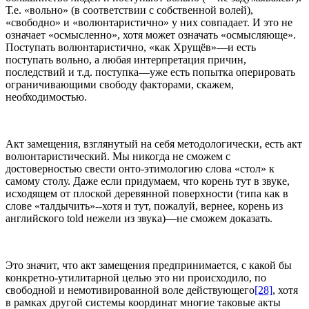
Т.е. «вольно» (в соответствии с собственной волей),
«свободно» и «волюнтаристично» у них совпадает. И это не
означает «осмысленно», хотя может означать «осмысляюще».
Поступать волюнтаристично, «как Хрущёв»—и есть
поступать вольно, а любая интерпретация причин,
последствий и т.д. поступка—уже есть попытка оперировать
ограничивающими свободу факторами, скажем,
необходимостью.
Акт замещения, взглянутый на себя методологически, есть акт
волюнтаристический. Мы никогда не сможем с
достоверностью свести онто-этимологию слова «стол» к
самому столу. Даже если придумаем, что корень тут в звуке,
исходящем от плоской деревянной поверхности (типа как в
слове «талдычить»--хотя и тут, пожалуй, вернее, корень из
английского told нежели из звука)—не сможем доказать.
Это значит, что акт замещения предпринимается, с какой бы
конкретно-утилитарной целью это ни происходило, по
свободной и немотивированной воле действующего
[28]
, хотя
в рамках другой системы координат многие таковые акты