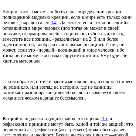
Вопрос того, а может ли быть наше определение креации
полноценной моделью креации, если в мире есть только один
человек, парадоксален
[14]
. Да, может, если это «последний»
оставшийся в мире человек (ибо тогда он может в своей
психике, сформировавшейся социально, субституировать,
заместить все позиции, «разделиться» на 2, 3 или более
идентичностей, вообразить остальные позиции). И нет, не
может, если это «первый» возникший в мире человек, ибо
тогда он не может воссоздать другие позиции. Ему будет не
хватать материала.
Таким образом, с точки зрения методологии, из одного ничего
не возникло, или взгляд на историю, где из единицы
возникает разнообразие (идея «большого взрыва») в своём
механистическом варианте бессмыслен.
Второй
наш далеко идущий вывод: что оценка
[15]
и
рефлексия в принципе могут быть одной и той же акцией: что
первичный акт рефлексии (акт третьего) может быть равен
акту оценки, и наоборот. Всегда ли это так или нет—другой